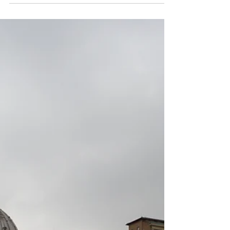
Porto encanta com sua rica história, vistas
impressionantes do Rio Douro, vinhos inigualáveis
e uma gastronomia deliciosa.