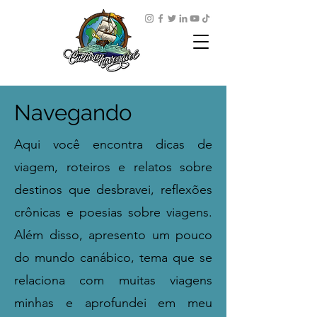
Navegando
Aqui você encontra dicas de
viagem, roteiros e relatos sobre
destinos que desbravei, reflexões
crônicas e poesias sobre viagens.
Além disso, apresento um pouco
do mundo canábico, tema que se
relaciona com muitas viagens
minhas e aprofundei em meu