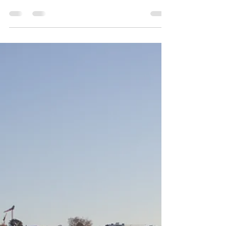
Lado Brasileiro de Portugal
Quanto mais volto para Lisboa, mais tenho
certeza: o Brasil e Portugal dividem a mesma alma.
Lisboa tem o caos do Rio, o charme do interior, o
improviso brasileiro — e até a sua própria versão
do Cristo. Nesse texto você vai saber o que fazer
em Lisboa em 3 dias bem aproveitados e com
muita imersão.