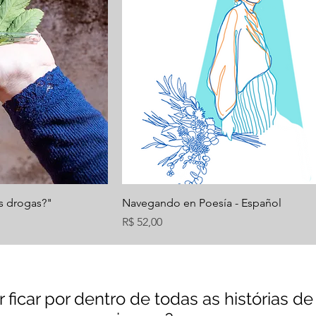
s drogas?"
Navegando en Poesía - Español
Preço
R$ 52,00
 ficar por dentro de todas as histórias de