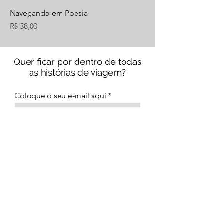
Navegando em Poesia
Preço
R$ 38,00
Quer ficar por dentro de todas
as histórias de viagem?
Coloque o seu e-mail aqui
ENVIAR