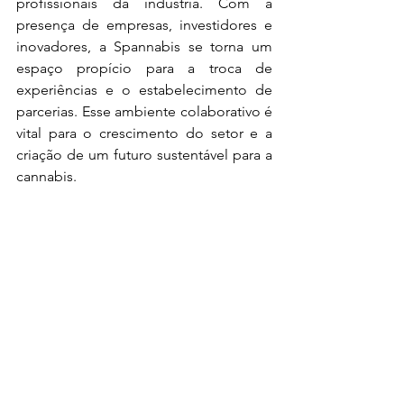
profissionais da indústria. Com a 
presença de empresas, investidores e 
inovadores, a Spannabis se torna um 
espaço propício para a troca de 
experiências e o estabelecimento de 
parcerias. Esse ambiente colaborativo é 
vital para o crescimento do setor e a 
criação de um futuro sustentável para a 
cannabis.
Dicas para Participar da 
Spannabis Bilbao
Para aproveitar ao máximo a Spannabis 
em Bilbao, algumas dicas são 
recomendadas:
1. Compra de ingressos antecipados: 
Garanta seu lugar comprando os 