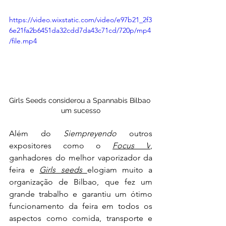
https://video.wixstatic.com/video/e97b21_2f3
6e21fa2b6451da32cdd7da43c71cd/720p/mp4
/file.mp4
Girls Seeds considerou a Spannabis Bilbao 
um sucesso
Além do 
Siempreyendo 
outros 
expositores como o 
Focus V
,
ganhadores do melhor vaporizador da 
feira e 
Girls seeds 
elogiam muito a 
organização de Bilbao, que fez um 
grande trabalho e garantiu um ótimo 
funcionamento da feira em todos os 
aspectos como comida, transporte e 