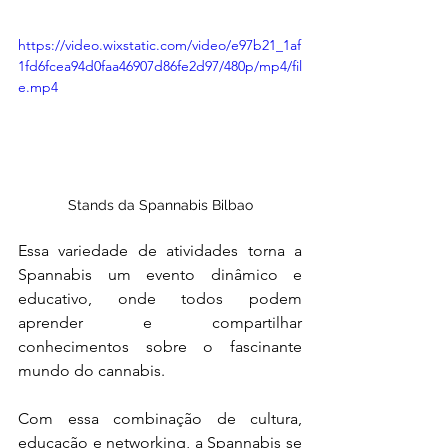
https://video.wixstatic.com/video/e97b21_1af
1fd6fcea94d0faa46907d86fe2d97/480p/mp4/fil
e.mp4
Stands da Spannabis Bilbao
Essa variedade de atividades torna a 
Spannabis um evento dinâmico e 
educativo, onde todos podem 
aprender e compartilhar 
conhecimentos sobre o fascinante 
mundo do cannabis.
Com essa combinação de cultura, 
educação e networking, a Spannabis se 