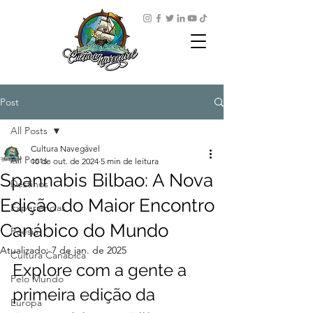
Post
All Posts
Cultura Navegável
All Posts
10 de out. de 2024
5 min de leitura
Spannabis Bilbao: A Nova
Destinos
Edição do Maior Encontro
Experiências
Canábico do Mundo
Poesia
Atualizado:
7 de jan. de 2025
Cultura Canábica
Explore com a gente a 
Pelo Mundo
primeira edição da 
Europa