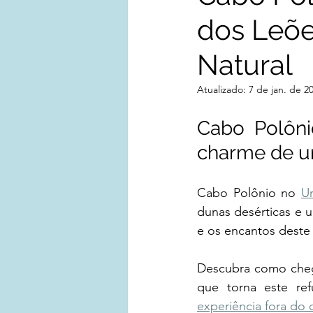
dos Leõe
Natural
Atualizado:
7 de jan. de 2
Cabo Polôni
charme de um
Cabo Polônio no 
U
dunas desérticas e u
e os encantos deste
Descubra como chega
experiência fora d