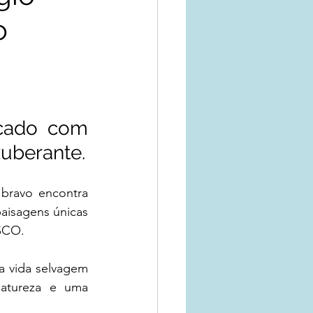
o
cado com 
uberante.
bravo encontra 
aisagens únicas 
ESCO.
 vida selvagem 
que torna este refúgio único. Ideal para quem busca tranquilidade, natureza e uma 