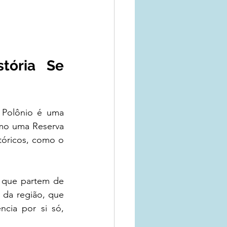
ória Se 
Polônio é uma 
mo uma Reserva 
tóricos, como o 
 que partem de 
 da região, que 
cia por si só, 