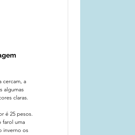
vagem
a cercam, a 
as algumas 
ores claras. 
or é 25 pesos. 
o farol uma 
o inverno os 