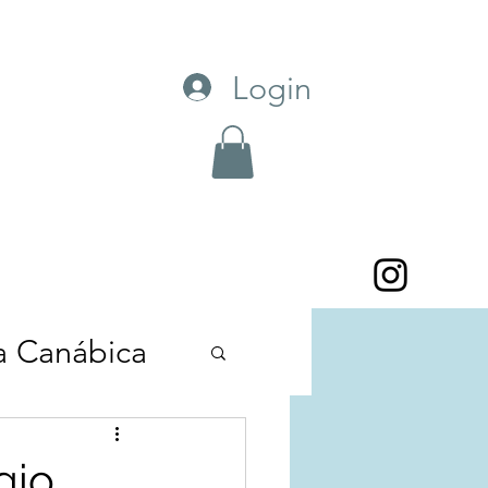
Login
a Canábica
Reflexões
gio