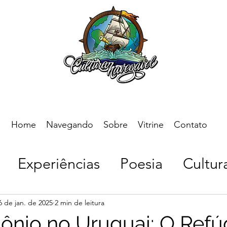
Home
Navegando
Sobre
Vitrine
Contato
Experiências
Poesia
Cultur
uropa
Brasil
América do Sul
6 de jan. de 2025
2 min de leitura
ônio no Uruguai: O Refú