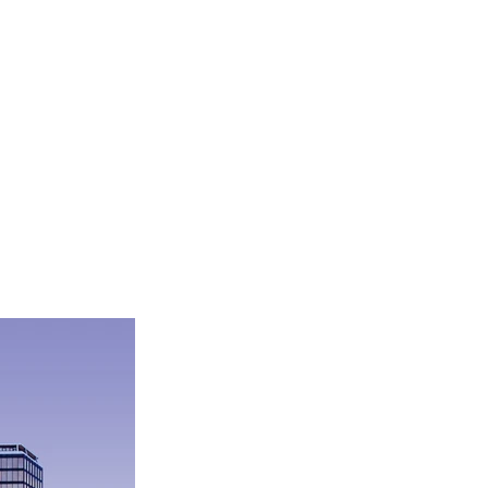
s una
ctos para