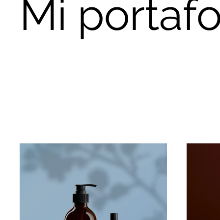
Mi portafo
Bienvenid
selección
saber más