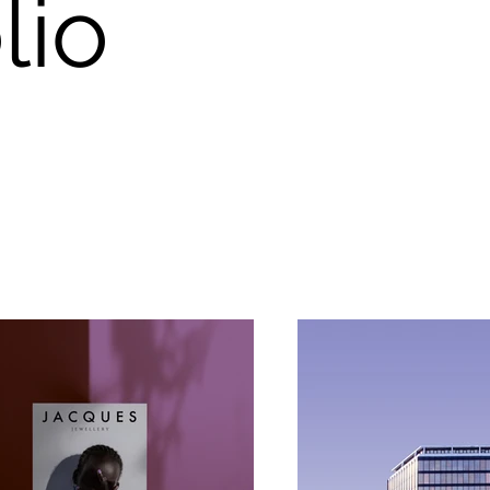
lio
o a mi portafolio. Aquí encontrará
 de mis trabajos. Explora mis proye
 sobre lo que hago.