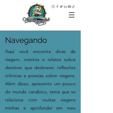
Navegando
Aqui você encontra dicas de
viagem, roteiros e relatos sobre
destinos que desbravei, reflexões
crônicas e poesias sobre viagens.
Além disso, apresento um pouco
do mundo canábico, tema que se
relaciona com muitas viagens
minhas e aprofundei em meu