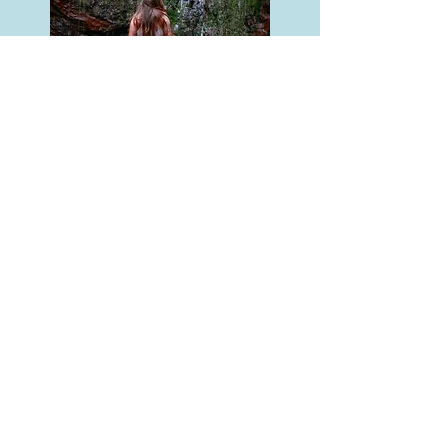
Minas pela Estrada
Inspirada em mulheres que viajam
sozinhas, esse espaço é para contar
as nossas histórias, compartilhar dicas
e destinos para viajar sozinha e
mostrar as muitas possibilidades para