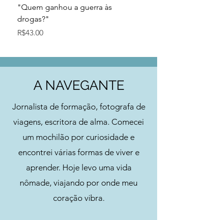
"Quem ganhou a guerra às
Navegando en Poesía 
drogas?"
Price
R$52.00
Price
R$43.00
A NAVEGANTE
Jornalista de formação, fotografa de
viagens, escritora de alma. Comecei
um mochilão por curiosidade e
encontrei várias formas de viver e
aprender. Hoje levo uma vida
nômade, viajando por onde meu
coração vibra.