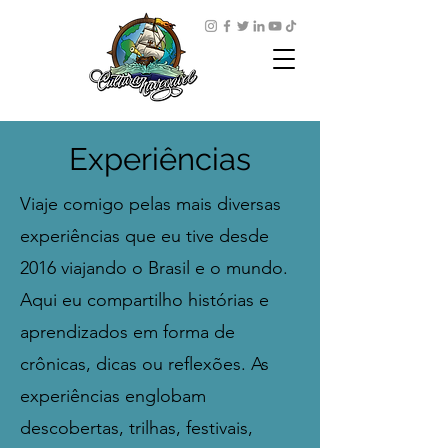
Experiências
Viaje comigo pelas mais diversas
experiências que eu tive desde
2016 viajando o Brasil e o mundo.
Aqui eu compartilho histórias e
aprendizados em forma de
crônicas, dicas ou reflexões. As
experiências englobam
descobertas, trilhas, festivais,