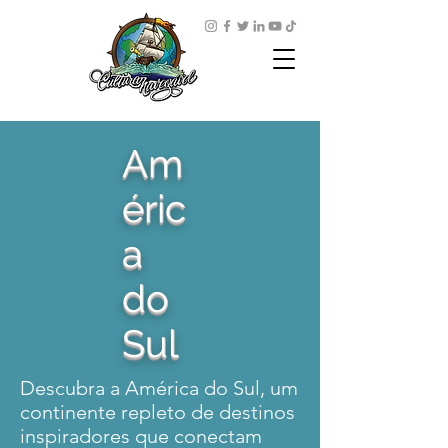
Am
éric
a
do
Sul
Descubra a América do Sul, um
continente repleto de destinos
inspiradores que conectam