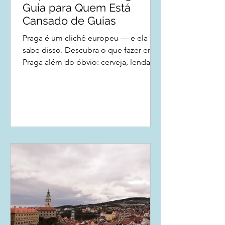
Guia para Quem Está
Cansado de Guias
Praga é um clichê europeu — e ela
sabe disso. Descubra o que fazer em
Praga além do óbvio: cerveja, lendas
sombrias, um relógio que cegou seu
criador e um presidente que odeia
jornalistas.