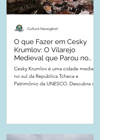
Cultura Navegável
O que Fazer em Cesky
Krumlov: O Vilarejo
Medieval que Parou no
Tempo (e Por Que Isso é
Cesky Krumlov é uma cidade medieval
Bom)
no sul da República Tcheca e
Patrimônio da UNESCO. Descubra o
que fazer em Cesky Krumlov, o que
comer e como chegar nesse lugar.