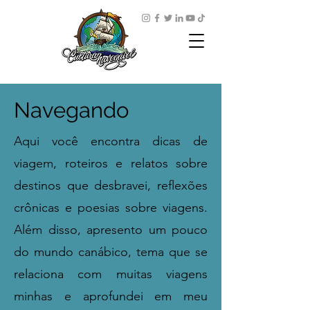
Navegando
Aqui você encontra dicas de
viagem, roteiros e relatos sobre
destinos que desbravei, reflexões
crônicas e poesias sobre viagens.
Além disso, apresento um pouco
do mundo canábico, tema que se
relaciona com muitas viagens
minhas e aprofundei em meu