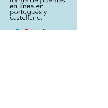
en línea en
portugués y
castellano.
Quer ficar por dentro de todas
as histórias de viagem?
Coloque o seu e-mail aqui
ENVIAR