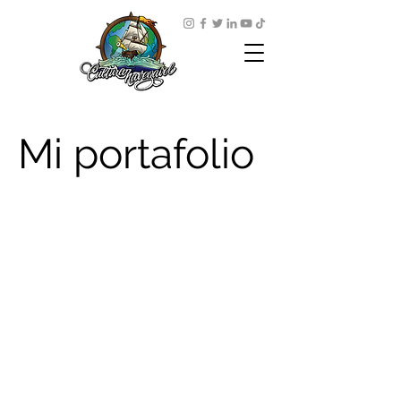
Mi portafolio
Bienvenido a mi
portafolio. Aquí
encontrarás una
selección de mis
trabajos. Explora mis
proyectos para saber
más sobre lo que