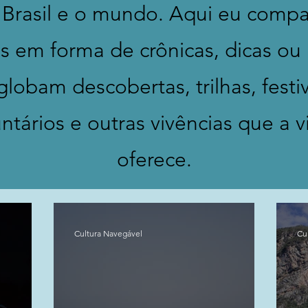
 Brasil e o mundo. Aqui eu compart
 em forma de crônicas, dicas ou 
lobam descobertas, trilhas, festi
ntários e outras vivências que a 
oferece.
Cultura Navegável
Cu