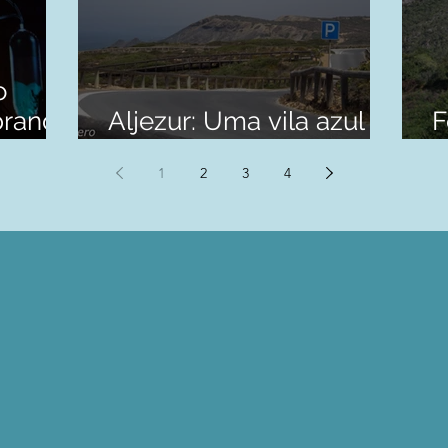
o
brando
Aljezur: Uma vila azul
F
em Portugal
S
1
2
3
4