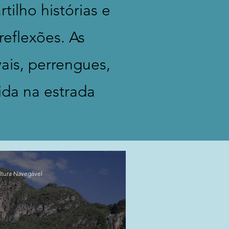
ilho histórias e
reflexões. As
vais, perrengues,
vida na estrada
ltura Navegável