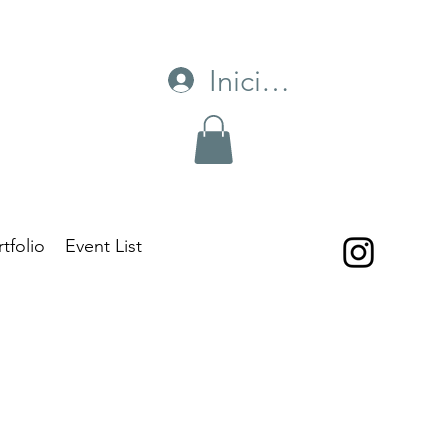
Iniciar sesión
tfolio
Event List
a descripción del proyecto.
umen o profundiza sobre el
o lo creaste, lo que te inspiró,