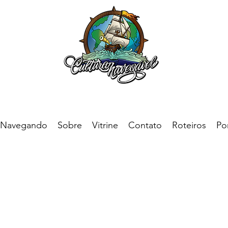
Navegando
Sobre
Vitrine
Contato
Roteiros
Por
Incluye aquí l
Ofrece un res
contenido, cóm