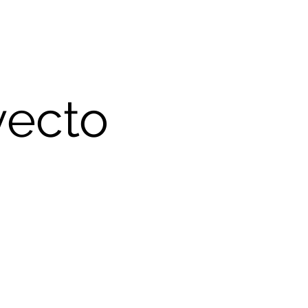
o lo que sea 
visitantes. Pa
proyectos, ve 
yecto