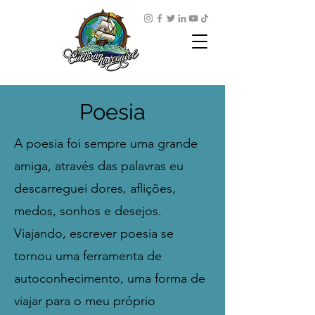
Poesia
A poesia foi sempre uma grande
amiga, através das palavras eu
descarreguei dores, aflições,
medos, sonhos e desejos.
Viajando, escrever poesia se
tornou uma ferramenta de
autoconhecimento, uma forma de
viajar para o meu próprio