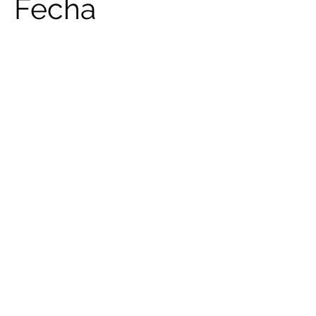
Fecha
Abril 2023
Incluye aquí la
descripción del
proyecto. Ofrece un
resumen o profundiza
sobre el contenido,
cómo lo creaste, lo
que te inspiró, o lo que
sea que quieras que
sepan tus visitantes.
Para agregar
descripciones a los