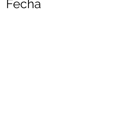
Fecha
Abril 2023
Incluye aquí la
descripción del
proyecto. Ofrece un
resumen o profundiza
sobre el contenido,
cómo lo creaste, lo
que te inspiró, o lo que
sea que quieras que
sepan tus visitantes.
Para agregar
descripciones a los