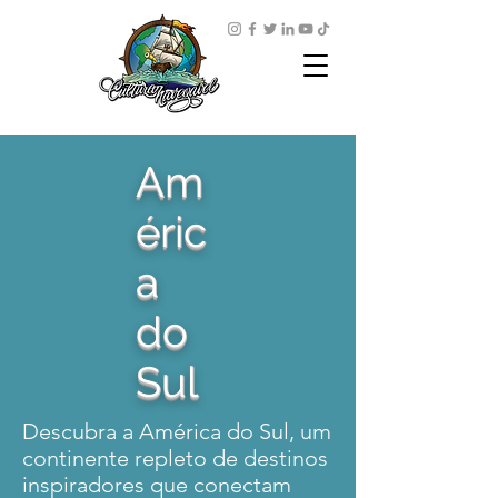
Am
éric
a
do
Sul
Descubra a América do Sul, um
continente repleto de destinos
inspiradores que conectam